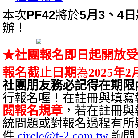
本次
PF42
將於
5月3、4日
辦
！
★社團報名即日起開放受
報名截止日期
為
2025年2
社團朋友務必記得在期限
行報名喔！在註冊與填寫
閱報名規章
，若在註冊與
統問題或對報名過程有所
件
circle@f-2.com.tw
詢問