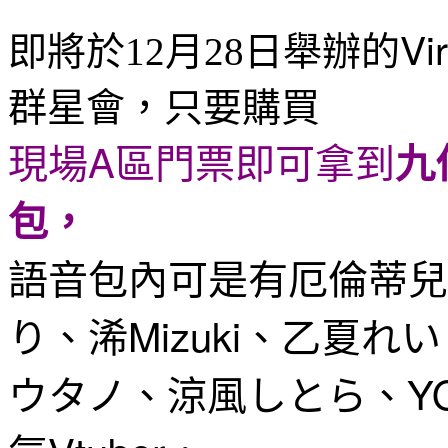
Vi
即將於12月28日舉辦的
群星會，只要購買
現場A區門票即可拿到
九
包，
語音包內可是有厄倫蒂兒、響
り、浠Mizuki、乙夏れい
ウタノ、涼風しとら、YO