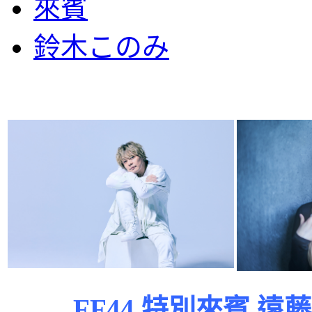
來賓
鈴木このみ
FF44 特別來賓 