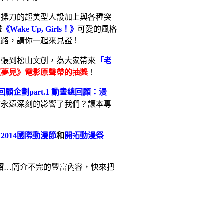
家操刀的超美型人設加上與各種突
畫
《
Wake Up, Girls
！》
可愛的風格
之路，請你一起來見證！
出張到松山文創，為大家帶來
「老
《夢見》電影原聲帶的抽獎
！
回顧企劃
part.1
動畫總回顧：漫
畫永遠深刻的影響了我們？讓本專
了
2014
國際動漫節
和
開拓動漫祭
紹
…
簡介不完的豐富內容，快來把