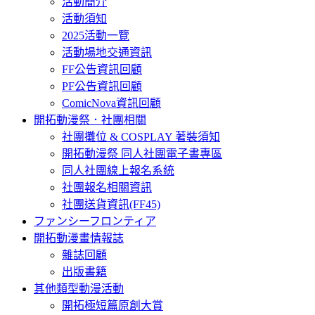
活動簡介
活動須知
2025活動一覽
活動場地交通資訊
FF公告資訊回顧
PF公告資訊回顧
ComicNova資訊回顧
開拓動漫祭．社團相關
社團攤位 & COSPLAY 著裝須知
開拓動漫祭 同人社團電子書專區
同人社團線上報名系統
社團報名相關資訊
社團送貨資訊(FF45)
ファンシーフロンティア
開拓動漫畫情報誌
雜誌回顧
出版書籍
其他類型動漫活動
開拓極短篇原創大賞