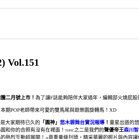
 Vol.151
騰騰二月號上市！
為了讓
F
誌能夠陪伴大家過年，編輯部火燒屁股
，本期
POP
老師帶來可愛的雙馬尾與遊樂園旋轉馬！
XD
一是大家期待已久的
「圓神」
悠木碧舞台實況報導
！
童星出道的
小圓和你的合照有沒有在裡面！
之二是我們的
聲優帝王
森川智
TOPIC
絲的熱烈互動超展開！
頁重量級刊頭，精采華麗的照片與內容讓
16