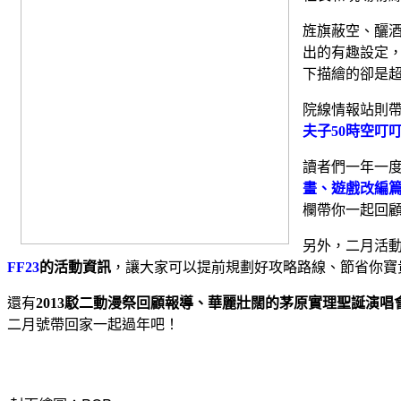
旌旗蔽空、釃
出的有趣設定
下描繪的卻是
院線情報站則
夫子
50
時空叮
讀者們一年一
畫、遊戲改編
欄帶你一起回
另外，二月活
FF23
的活動資訊
，讓大家可以提前規劃好攻略路線、節省你寶
還有
2013
駁二動漫祭回顧報導、華麗壯闊的茅原實理聖誕演唱
二月號帶回家一起過年吧！