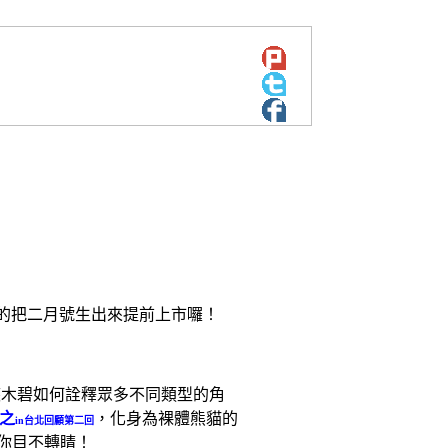
的把二月號生出來提前上市囉！
悠木碧如何詮釋眾多不同類型的角
之
，化身為裸體熊貓的
in
台北回顧第二回
你目不轉睛！