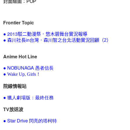
封面繪圖：POP
Frontier Topic
2013
●
駁二動漫祭．悠木碧舞台實況報導
●
森川社長in台灣．森川智之台北活動實況回顧（2）
Anime Hot Line
NOBUNAGA 愚
●
者信長
●
Wake Up, Girls！
院線情報站
獵人劇場版：最終任務
●
TV放送波
Star Drive 閃亮的塔柯特
●