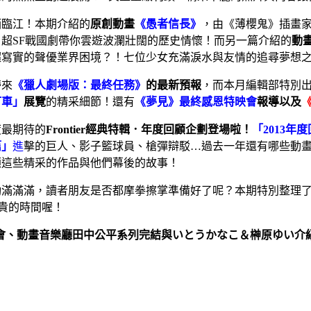
酒臨江！本期介紹的
原創動畫
《愚者信長》
，由《薄櫻鬼》插畫
，超
SF
戰國劇帶你雲遊波瀾壯闊的歷史情懷！而另一篇介紹的
動
超寫實的聲優業界困境？！七位少女充滿淚水與友情的追尋夢想
帶來
《獵人劇場版：最終任務》
的最新預報
，而本月編輯部特別
叮車」
展覽
的精采細節！還有
《夢見》最終感恩特映會
報導以及
度最期待的
Frontier
經典特輯．年度回顧企劃登場啦！
「
2013
年度
篇」
進
擊的巨人、影子籃球員、槍彈辯駁
…
過去一年還有哪些動
顧這些精采的作品與他們幕後的故事！
動滿滿滿，讀者朋友是否都摩拳擦掌準備好了呢？本期特別整理
貴的時間喔！
會、動畫音樂廳田中公平系列完結與いとうかなこ＆榊原ゆい介