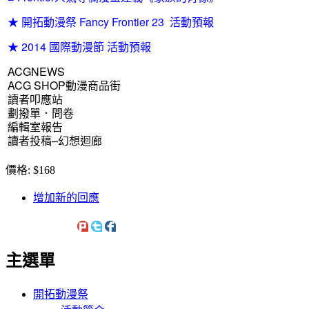
★ 開拓動漫祭 Fancy Frontier 23 活動預報
★ 2014 國際動漫節 活動預報
ACGNEWS
ACG SHOP動漫商品街
讀者叩應站
劃撥單．問卷
編輯室報告
讀者投稿–幻想迴廊
價格:
$168
增加新的回應
主選單
開拓動漫祭