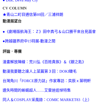
●
DmC Devil May Cry
CV COLUMN
★青山二町目通信第69回／三浦祥朗
動漫展望台
●《劇場版航海王：Ｚ》田中真弓＆山口勝平來台見面會
●跨越疆界府中15特展-動漫之間
評論．專欄
漫畫解放陣線：荒川弘《百姓貴族》＆《銀之匙》
動漫我要聽之達人上菜篇第３回：DOKI睫毛
台灣角川「FORCE原力誌」作家專訪：
奕辰ｘ
葉明軒
遺失時間的蜥蜴超人……艾雷迪追悼特集
同人＆COSPLAY采風錄：COMIC MARKET83（上）