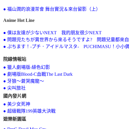
● 福山潤的浪漫茶會 舞台實況＆來台留影（上）
Anime Hot Line
● 僕は友達が少ないNEXT 我的朋友很少NEXT
●
問題児たちが異世界から來るそうですよ? 問題兒童都來
●
ぷちます！-プチ．アイドルマスタ- PUCHIMASU！小小
院線情報站
●
獵人劇場版-緋色幻影
●
劇場版Blood-C血戰The Last Dark
●
牙狼～蒼哭魔龍～
●
尖叫旅社
國內發片網
●
美少女死神
●
超級戰隊199英雄大決戰
遊樂新園區