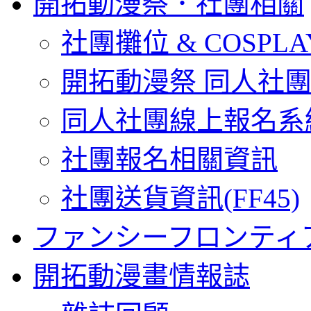
開拓動漫祭．社團相關
社團攤位 & COSPL
開拓動漫祭 同人社
同人社團線上報名系
社團報名相關資訊
社團送貨資訊(FF45)
ファンシーフロンティ
開拓動漫畫情報誌