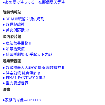
●あの夏で待ってる 在那個夏天等待
院線情報站
●
3D惡靈戰警：復仇時刻
●
超世紀戰神
●
美女與野獸3D
國內發片網
●
魔法禁書目錄Ⅱ
●
吊帶襪天使
●
侍戰隊劇場版-爭奪天下之戰
遊樂新園區
● 超級機器人大戰OG傳奇 魔裝機神Ⅱ
●
時空幻境 純真傳奇 R
●
FINAL FANTASY XIII-2
●
重力異想世界
漫畫
●家族的肖像—OKITTY