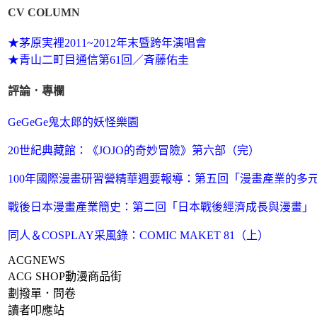
CV COLUMN
★茅原実裡2011~2012年末暨跨年演唱會
★青山二町目通信第61回／斉藤佑圭
評論．專欄
GeGeGe鬼太郎的妖怪樂園
20世紀典藏館：《JOJO的奇妙冒險》第六部（完）
100年國際漫畫研習營精華週要報導：第五回「漫畫產業的多
戰後日本漫畫產業簡史：第二回「日本戰後經濟成長與漫畫」
同人＆COSPLAY采風錄：COMIC MAKET 81（上）
ACGNEWS
ACG SHOP動漫商品街
劃撥單．問卷
讀者叩應站