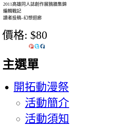
2011高雄同人誌創作展鴉牆集錦
編輯戰記
讀者投稿–幻想迴廊
價格:
$80
主選單
開拓動漫祭
活動簡介
活動須知