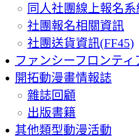
同人社團線上報名系
社團報名相關資訊
社團送貨資訊(FF45)
ファンシーフロンティ
開拓動漫畫情報誌
雜誌回顧
出版書籍
其他類型動漫活動