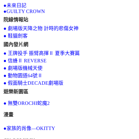
●未來日記
●
GUILTY CROWN
院線情報站
●
劇場版天降之物 計時的悲傷女神
●
鞋貓劍客
國內發片網
●
王牌投手 振臂高揮Ⅱ 夏季大賽篇
●
信蜂Ⅱ REVERSE
●
劇場版機械天使
●
動物園道64號Ⅱ
●
假面騎士DECADE劇場版
遊樂新園區
● 無雙OROCHI蛇魔2
漫畫
●家族的肖像—OKITTY