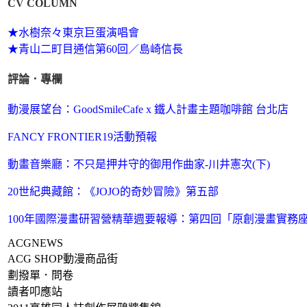
CV COLUMN
★水樹奈々東京巨蛋演唱會
★青山二町目通信第60回／島崎信長
評論．專欄
動漫展望台：GoodSmileCafe x 鐵人計畫主題咖啡館 台北店
FANCY FRONTIER19活動預報
動畫音樂廳：
不只是押井守的御用作曲家-川井憲次(下)
20世紀典藏館：《JOJO的奇妙冒險》第五部
100年國際漫畫研習營精華週要報導：第四回「原創漫畫實務
ACGNEWS
ACG SHOP動漫商品街
劃撥單．問卷
讀者叩應站