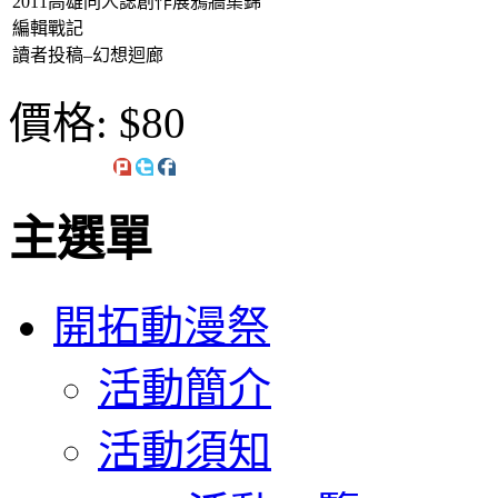
2011高雄同人誌創作展鴉牆集錦
編輯戰記
讀者投稿–幻想迴廊
價格:
$80
主選單
開拓動漫祭
活動簡介
活動須知