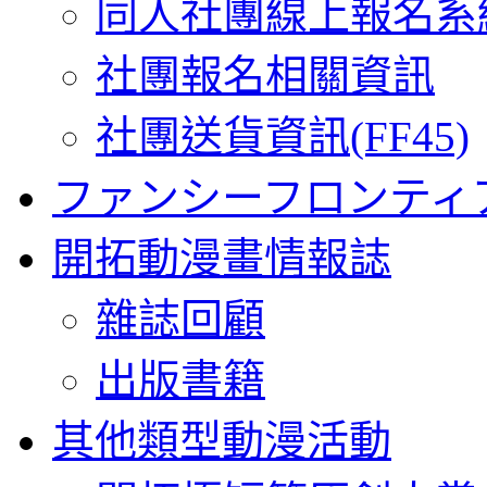
同人社團線上報名系
社團報名相關資訊
社團送貨資訊(FF45)
ファンシーフロンティ
開拓動漫畫情報誌
雜誌回顧
出版書籍
其他類型動漫活動