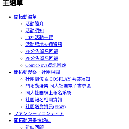
主選單
開拓動漫祭
活動簡介
活動須知
2025活動一覽
活動場地交通資訊
FF公告資訊回顧
PF公告資訊回顧
ComicNova資訊回顧
開拓動漫祭．社團相關
社團攤位 & COSPLAY 著裝須知
開拓動漫祭 同人社團電子書專區
同人社團線上報名系統
社團報名相關資訊
社團送貨資訊(FF45)
ファンシーフロンティア
開拓動漫畫情報誌
雜誌回顧