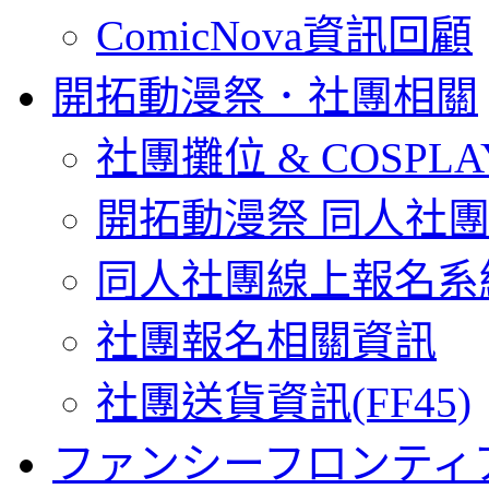
ComicNova資訊回顧
開拓動漫祭．社團相關
社團攤位 & COSPL
開拓動漫祭 同人社
同人社團線上報名系
社團報名相關資訊
社團送貨資訊(FF45)
ファンシーフロンティ