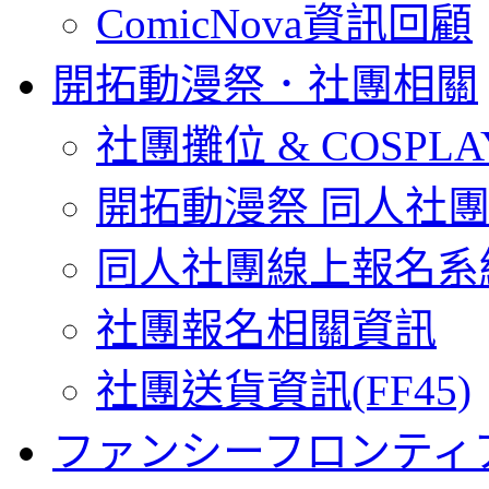
ComicNova資訊回顧
開拓動漫祭．社團相關
社團攤位 & COSPL
開拓動漫祭 同人社
同人社團線上報名系
社團報名相關資訊
社團送貨資訊(FF45)
ファンシーフロンティ