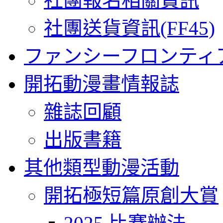
社團報名相關資訊
社團送貨資訊(FF45)
ファンシーフロンティ
開拓動漫畫情報誌
雜誌回顧
出版書籍
其他類型動漫活動
開拓極短篇原創大賞