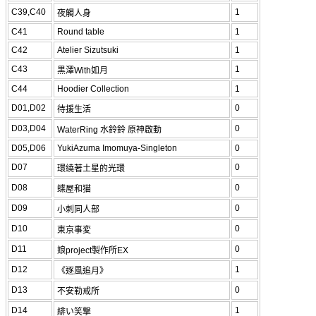
C39,C40
1
夜觸人身
C41
Round table
1
C42
Atelier Sizutsuki
1
C43
1
黒澤With如月
C44
Hoodier Collection
1
D01,D02
0
待援生活
D03,D04
0
WaterRing 水鈴鈴 原神啟動
D05,D06
YukiAzuma Imomuya-Singleton
0
D07
0
環繞著土星的光環
D08
0
蝶屋和猫
D09
0
小刺同人部
D10
0
東京事変
D11
0
娘project製作所EX
D12
1
《逐風追月》
D13
0
不安勒戒所
D14
1
緋い笑撃