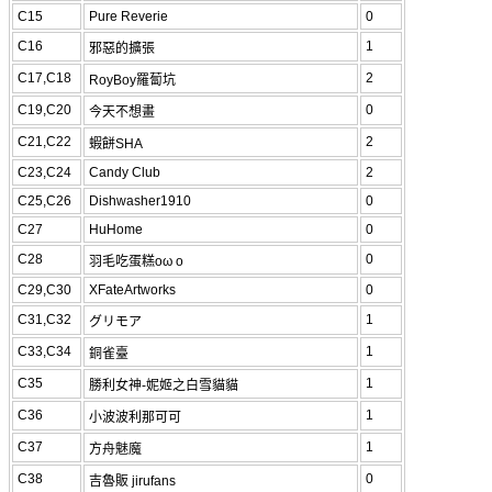
C15
Pure Reverie
0
C16
1
邪惡的擴張
C17,C18
2
RoyBoy羅蔔坑
C19,C20
0
今天不想畫
C21,C22
2
蝦餅SHA
C23,C24
Candy Club
2
C25,C26
Dishwasher1910
0
C27
HuHome
0
C28
0
羽毛吃蛋糕oω o
C29,C30
XFateArtworks
0
C31,C32
1
グリモア
C33,C34
1
銅雀臺
C35
1
勝利女神-妮姬之白雪貓貓
C36
1
小波波利那可可
C37
1
方舟魅魔
C38
0
吉魯販 jirufans