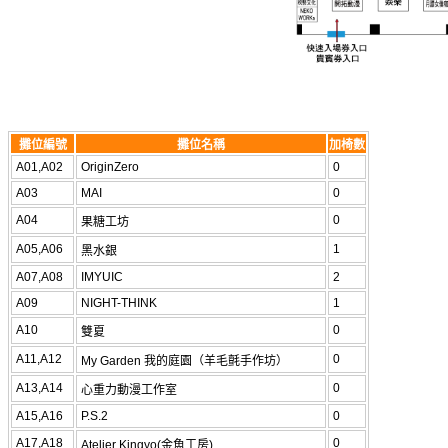
攤位編號
攤位名稱
加椅數
A01,A02
OriginZero
0
A03
MAI
0
A04
0
果糖工坊
A05,A06
1
黑水銀
A07,A08
IMYUIC
2
A09
NIGHT-THINK
1
A10
0
雙夏
A11,A12
0
My Garden 我的庭園（羊毛氈手作坊）
A13,A14
0
心重力動漫工作室
A15,A16
P.S.2
0
A17,A18
0
Atelier Kingyo(金魚工房)