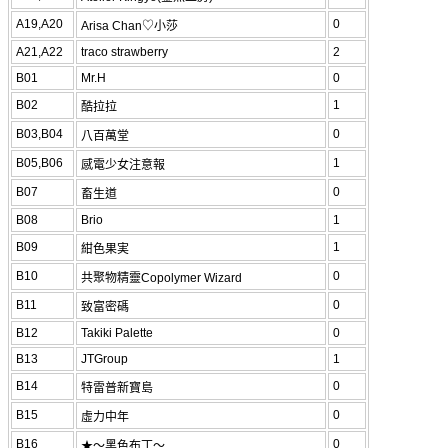
A19,A20
0
Arisa Chan♡小莎
A21,A22
traco strawberry
2
B01
Mr.H
0
B02
1
酷拉拉
B03,B04
0
八百萬堂
B05,B06
1
感電少女注意報
B07
0
畜生道
B08
Brio
1
B09
1
紺色果実
B10
0
共聚物精靈Copolymer Wizard
B11
0
致富密碼
B12
Takiki Palette
0
B13
JTGroup
1
B14
0
特雷普新寶島
B15
0
虛力中年
B16
0
★～黑色布丁～