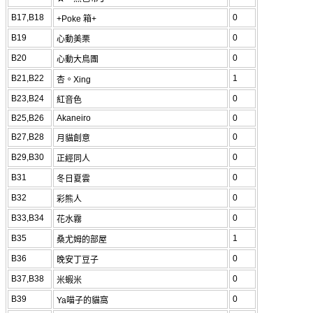
B17,B18
0
+Poke 箱+
B19
0
心動美栗
B20
0
心動大鳥團
B21,B22
1
杏。Xing
B23,B24
0
紅音色
B25,B26
Akaneiro
0
B27,B28
0
月貓創意
B29,B30
0
正經同人
B31
0
冬日夏雲
B32
0
彩熊人
B33,B34
0
花水霧
B35
1
桑尤姆的部屋
B36
0
晚安丁豆子
B37,B38
0
米蝦米
B39
0
Ya喵子的貓窩