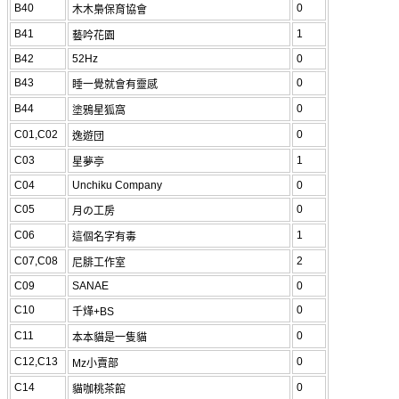
B40
0
木木梟保育協會
B41
1
藝吟花園
B42
52Hz
0
B43
0
睡一覺就會有靈感
B44
0
塗鴉星狐窩
C01,C02
0
逸遊団
C03
1
星夢亭
C04
Unchiku Company
0
C05
0
月の工房
C06
1
這個名字有毒
C07,C08
2
尼腓工作室
C09
SANAE
0
C10
0
千煂+BS
C11
0
本本貓是一隻貓
C12,C13
0
Mz小賣部
C14
0
貓咖桃茶館