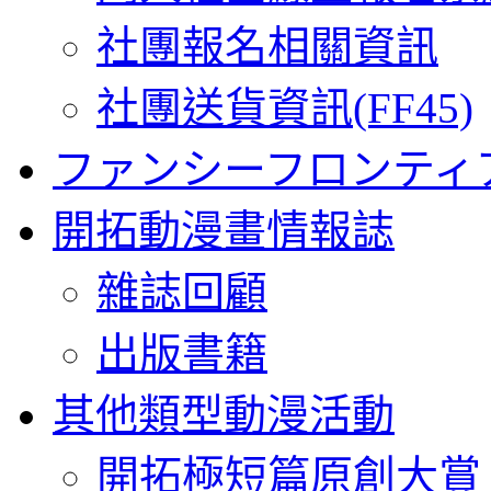
社團報名相關資訊
社團送貨資訊(FF45)
ファンシーフロンティ
開拓動漫畫情報誌
雜誌回顧
出版書籍
其他類型動漫活動
開拓極短篇原創大賞