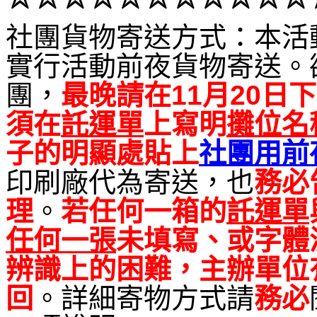
社團貨物寄送方式：本活
實行活動前夜貨物寄送。
團，
最晚請在11月20日下
須在
託運單
上寫明
攤位名
子的明顯處貼上
社團用前
印刷廠代為寄送，也
務必
理
。
若任何一箱的
託運單
任何一張
未填寫、或字體
辨識上的困難，主辦單位
回
。詳細寄物方式請
務必