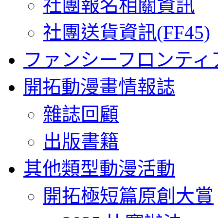
社團報名相關資訊
社團送貨資訊(FF45)
ファンシーフロンティ
開拓動漫畫情報誌
雜誌回顧
出版書籍
其他類型動漫活動
開拓極短篇原創大賞