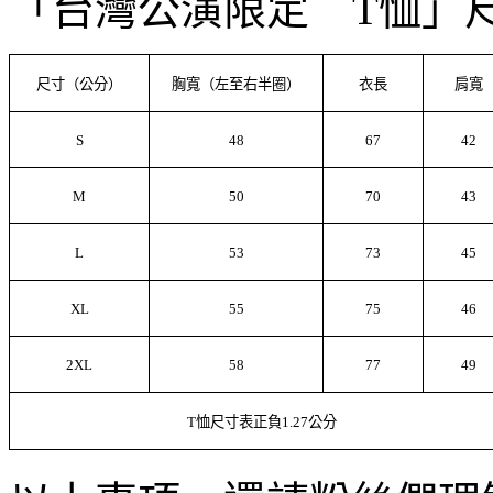
「台灣公演限定 T恤」
尺寸（公分）
胸寬（左至右半圈）
衣長
肩寬
S
48
67
42
M
50
70
43
L
53
73
45
XL
55
75
46
2XL
58
77
49
T
恤尺寸表正負
1.27
公分