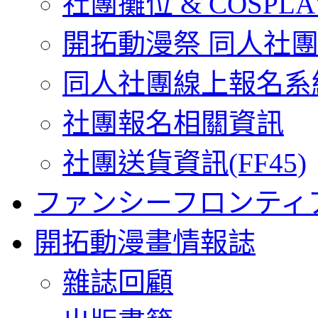
社團攤位 & COSPL
開拓動漫祭 同人社
同人社團線上報名系
社團報名相關資訊
社團送貨資訊(FF45)
ファンシーフロンティ
開拓動漫畫情報誌
雜誌回顧