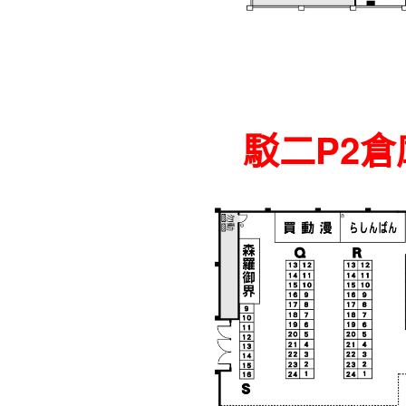
駁二P2倉