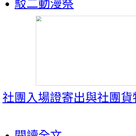
駁二動漫祭
社團入場證寄出與社團貨
閱讀全文