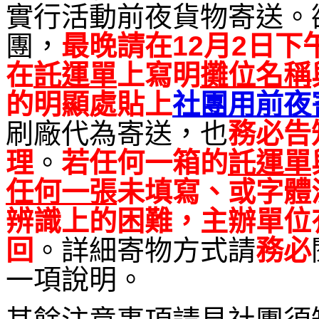
實行活動前夜貨物寄送。
團，
最晚請在12月2日下午
在
託運單
上寫明
攤位名稱
的明顯處貼上
社團用前夜
刷廠代為寄送，也
務必告
理
。
若任何一箱的
託運單
任何一張
未填寫、或字體
辨識上的困難，主辦單位
回
。詳細寄物方式請
務必
一項說明。