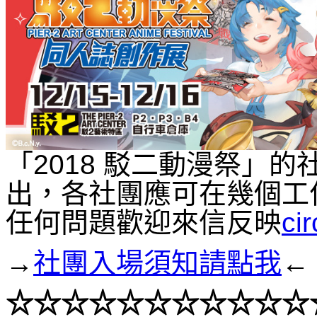
「2018 駁二動漫祭」
出，各社團應可在幾個工
任何問題歡迎來信反映
ci
→
社團入場須知請點我
←
☆☆☆
☆☆☆
☆☆☆
☆☆