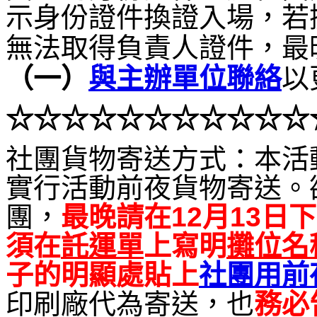
示身份證件換證入場，若
無法取得負責人證件，最
（
一）
與主辦單位聯絡
以
☆☆
☆
☆☆☆
☆☆☆
☆☆
社團貨物寄送方式：本活
實行活動前夜貨物寄送。
團，
最晚請在12月13日下
須在
託運單
上寫明
攤位名
子的明顯處貼上
社團用前
印刷廠代為寄送，也
務必