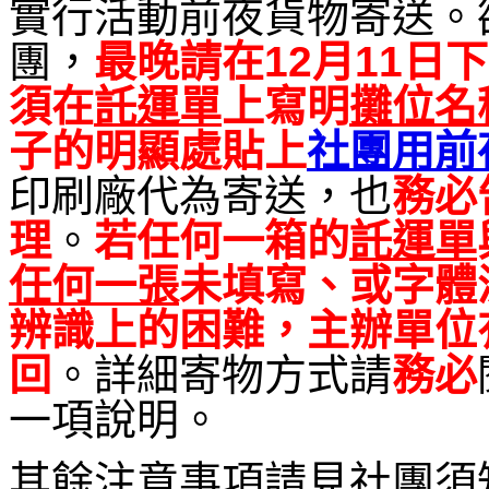
實行活動前夜貨物寄送。
團，
最晚請在12月11日下
須在
託運單
上寫明
攤位名
子的明顯處貼上
社團用前
印刷廠代為寄送，也
務必
理
。
若任何一箱的
託運單
任何一張
未填寫、或字體
辨識上的困難，主辦單位
回
。詳細寄物方式請
務必
一項說明。
其餘注意事項請見社團須