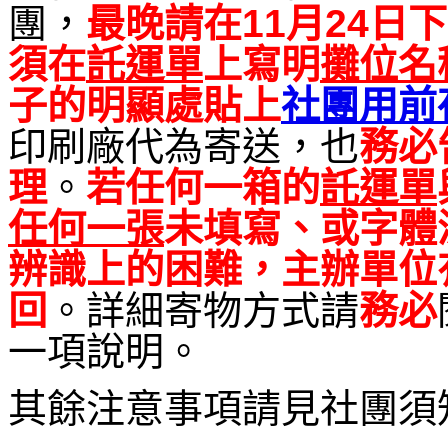
團，
最晚請在11月24日下
須在
託運單
上寫明
攤位名
子的明顯處貼上
社團用前
印刷廠代為寄送，也
務必
理
。
若任何一箱的
託運單
任何一張
未填寫、或字體
辨識上的困難，主辦單位
回
。詳細寄物方式請
務必
一項說明。
其餘注意事項請見社團須