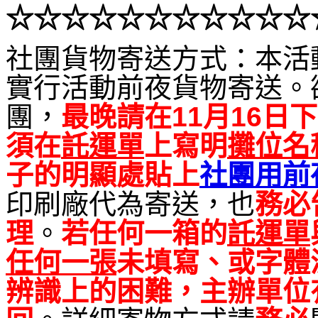
☆☆
☆
☆☆☆
☆☆☆
☆☆
社團貨物寄送方式：本活
實行活動前夜貨物寄送。
團，
最晚請在11月16日下
須在
託運單
上寫明
攤位名
子的明顯處貼上
社團用前
印刷廠代為寄送，也
務必
理
。
若任何一箱的
託運單
任何一張
未填寫、或字體
辨識上的困難，主辦單位