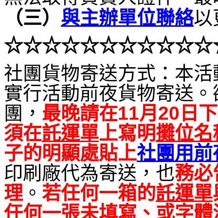
（
三）
與主辦單位聯絡
以
☆☆
☆
☆☆☆
☆☆☆
☆☆
社團貨物寄送方式：本活
實行活動前夜貨物寄送。
團，
最晚請在11月20日下
須在
託運單
上寫明
攤位名
子的明顯處貼上
社團用前
印刷廠代為寄送，也
務必
理
。
若任何一箱的
託運單
任何一張
未填寫、或字體