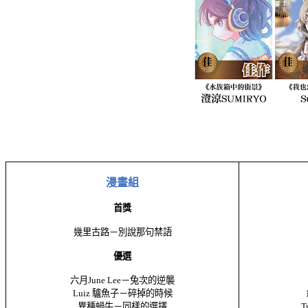
漫畫組
首獎
幾里古路－別說那句禁語
優選
六月
June Lee
－兔次的逆襲
Luiz
驢魚子－碎掉的時候
異種蝸牛－同樣的選擇
T