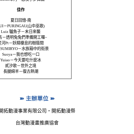
佳作
夏日回憶
-
南
UI
－
PURINGAU(
山中巫歌
)
Luiz
驢
魚子－末日來襲
吉－透明兔兔們準備開工囉
~
星河
Pt
－妖精棲息的樹蔭間
涼
SUMIRYO
－水族箱中的街景
Suoya
－我也想吃一口
Yuiao
－今天要吃什麼冰
貳汐歌－世外之境
長腿綿羊－復古熱潮
➽
主辦單位
➽
開拓動漫事業有限公司‧開拓動漫祭
台灣動漫畫推廣協會