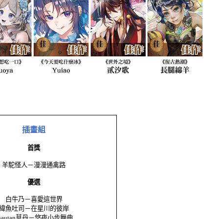
插畫組
首獎
羊駝怪人－漫漫通禽路
優選
白牛乃－喜愛這世界
緯魚吐司－在星川的彼岸
sautan
草丹－悠夜小步舞曲