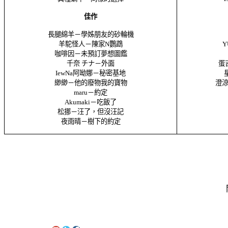
佳作
長腿綿羊－學姊朋友的砂輪機
羊駝怪人－陳家
N
鸚鵡
Y
咖啡因－未預訂夢想圖鑑
千奈 チナ－外面
蛋
IewNa
阿呦娜－秘密基地
緲緲－他的廢物我的寶物
澄
maru
－約定
Akumaki
－吃飯了
松挪－汪了，但沒汪記
夜雨晴－樹下的約定