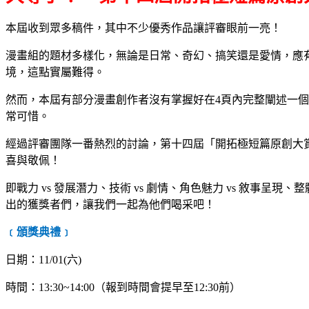
本屆收到眾多稿件，其中不少優秀作品讓評審眼前一亮！
漫畫組的題材多樣化，無論是日常、奇幻、搞笑還是愛情，應
境，這點實屬難得。
然而，本屆有部分漫畫創作者沒有掌握好在
4
頁內完整闡述一個
常可惜。
經過評審團隊一番熱烈的討論，第十四屆「開拓極短篇原創大
喜與敬佩！
即戰力
vs
發展潛力、技術
vs
劇情、角色魅力
vs
敘事呈現、整
出的獲獎者們，讓我們一起為他們喝采吧！
﹝頒獎典禮﹞
日期：
11/01(
六
)
時間：
13:30~14:00
（報到時間會提早至
12:30
前）